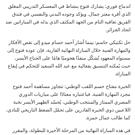
اندماج فوري: يشارك فتوح بنشاط في المعسكر التدريبي المغلق
الذي أقره معتز جمال. ويؤكد وجوده البدني والنفسي في فندق
الفريق تعافيه التام من الجهد المكثف الذي بذله في المباراتين ضد
اتحاد الجزائر.
حل تكتيكي حاسم: بينما أشار أحمد حسام ميدو إلى نقص الأفكار
والمهارة الفنية خلال المباراة النهائية القارية، فإن عودة فتوح إلى
مستواه المعهود تُشكّل منفذًا هجوميًا هامًا على الجناح الأيسر،
حيث يُمكنه التنسيق بفعالية مع عبد الله السعيد للتحكم في إيقاع
المباراة.
الخبرة مفتاح حسم اللقب الوطني: تتجاوز مساهمة أحمد فتوح
مجرد المهارة الفنية. فباعتباره معتادًا على مباريات الدوري
المصري الممتاز والمنتخب الوطني، يُجسّد الظهير الأيسر نخبة
اللاعبين ذوي الخبرة القادرين على تحمّل الضغط التاريخي للنادي،
كما طالب جمال حمزة.
في هذه المباراة النهائية من المرحلة الأخيرة للبطولة، والمقرر