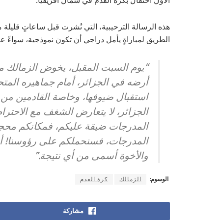
الأول احتفالٌ بكرة القدم في شمال أفريقيا.
هذه الرسالة الترحيبية، التي نُشرت قبل ساعاتٍ قليلة من
الطريق لمباراةٍ يأمل دراجي أن تكون نموذجية، سواءً 
“يوم السبت المقبل، يخوض الزمالك مب
أرضه في الجزائر، أمام جماهيره المتح
استقبال ضيوفها، وخاصة القادمين من 
الجزائر، لا يتعارض الشغف مع الاحترام
المدرجات ضيقة عليكم، فمكانكم محجوز
المدرجات، فسنحملكم على رؤوسنا! أه
والأخوة أسمى من أي نتيجة.”
الوسوم:
الزمالك
كرة القدم
مشاركة