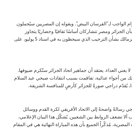
رام الواجب لـ”الفرسان البيض”. وبقوله إن المصريين سيُحملون
 الجزائر ومصر تتشاركان أساسًا ثقافيًا وحضاريًا يتجاوز
التنافس الكروي. ويهدف هذا التصريح إلى طمأنة وفد الزمالك بشأن الترحيب الذي سيحظون به في استاد 5 يوليو، على
 يعني العداء. يعتقد أن جماهير اتحاد الجزائر ستُكرم ضيوفها.
لك من أجواء عدائية، تفاقمت بسبب انتقادات صبحي عبد السلام
 يُقدّم دراجي صورةً للجزائر كأرضٍ للمنافسة الشريفة.
جي رسالةً واضحةً إلى الاتحاد الأفريقي لكرة القدم ووسائل
ب ألا تضعف الروابط بين الشعبين. يُشكّل هذا البيان الإعلامي،
المصرية، مُذكّراً الجميع بأن هذه المباراة النهائية هي في المقام