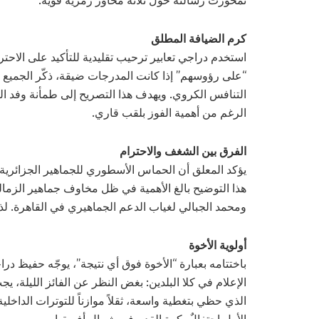
تمحورت رسالته حول ثلاثة محاور رمزية قوية:
كرم الضيافة المطلق
استخدم دراجي تعابير ترحيب تقليدية للتأكيد على الاحت
“على رؤوسهم” إذا كانت المدرجات ضيقة، ذكّر الجميع بأن
الرغم من أهمية الفوز بلقب قاري.
الفرق بين الشغف والاحترام
يؤكد المعلق أن الحماس الأسطوري للجماهير الجزائرية لا
هذا التوضيح بالغ الأهمية في ظل مخاوف جماهير الزما
ومحمد الجبالي لغياب الدعم الجماهيري في القاهرة. لذا،
أولوية الأخوة
باختتامه بعبارة “الأخوة فوق أي نتيجة”، يوجّه حفيظ درا
الإعلام في كلا البلدين: بغض النظر عن الفائز الليلة، يج
الذي حظي بتغطية واسعة، ثقلاً موازناً للتوترات الداخلية 