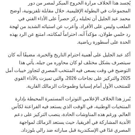
يُجسد هذا الخلاف مرارة الخروج المبكر لمصر من دور
المجموعات في البطولة الإقليمية. خلال مقابلة تلفزيونية، أوضح
محمد عبد الجليل أن تحليله ركز حصراً على الأداء الفني في
الملعب وليس على الأفراد. وأعرب عن استيائه الشديد من لهجة
رد حلمي طولان، مؤكداً أنه، احتراماً لمكانته، امتنع عن الرد بهذه
الحدة على أسطورة رياضية.
أكد عبد الجليل على أهمية احترام التاريخ والخبرة، مضيفًا أنه كان
سيتصرف بشكل مختلف لو كان محاوره من جيله. يأتي هذا
التوضيح في وقت يسعى فيه المنتخب المصري لتجاوز خيبات أمل
2025 والتركيز على نجاحات 2026، والتي تميزت بالأداء القوي
للمنتخب الأول أمام إسبانيا وطموحات الزمالك القارية.
يُبرز هذا الخلاف الإعلامي التوترات المستمرة المحيطة بإدارة
المنتخبات الوطنية، في الوقت الذي يستعد فيه الفراعنة لكأس
العالم. ورغم هذه المناوشات الحادة، ينصب التركيز على دعم
الأندية المشاركة في أفريقيا، حيث يستعد الزمالك لمواجهة
المصري غدًا في الإسكندرية قبل مباراته ضد رالي بلوزداد.