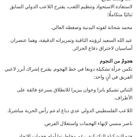
لاستعادة الاستحواذ وتنظيم اللعب، يقترح اللاعب الدولي السابق
ثنائيًا متكاملًا:
محمد شحاتة لقوته البدنية وضغطه العالي.
عبد الله السعيد لرؤيته الثاقبة وتمريراته الدقيقة، وهما عنصران
أساسيان لاختراق دفاع الجزائر.
هجومٌ من النجوم
تكمن جرأة تشكيلة دونغا في خط الهجوم. يقترح إشراك أبرز لاعبي
الفريق في آنٍ واحد:
الثنائي تشيكو بانزا وخوان بيزيرا للانطلاق بسرعةٍ فائقة على
الأطراف.
اللاعب الفلسطيني الدولي عدي دباغ لدعم رأس الحربة مباشرةً.
ناصر منسي لإنهاء الهجمات واستغلال الفرص.
هذه التشكيلة التكتيكية، رغم مخاطرتها أمام هجمات الاتحاد