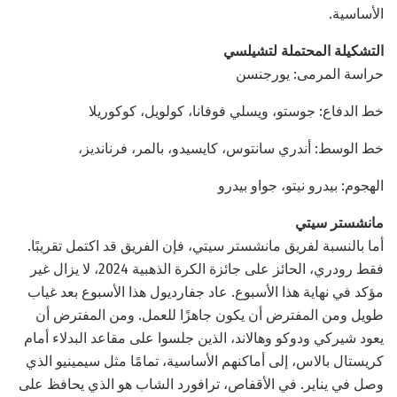
الأساسية.
التشكيلة المحتملة لتشيلسي
حراسة المرمى: يورجنسن
خط الدفاع: جوستو، ويسلي فوفانا، كولويل، كوكوريلا
خط الوسط: أندري سانتوس، كايسيدو، بالمر، فرنانديز،
الهجوم: بيدرو نيتو، جواو بيدرو
مانشستر سيتي
أما بالنسبة لفريق مانشستر سيتي، فإن الفريق قد اكتمل تقريبًا.
فقط رودري، الحائز على جائزة الكرة الذهبية 2024، لا يزال غير
مؤكد في نهاية هذا الأسبوع. عاد جفارديول هذا الأسبوع بعد غياب
طويل ومن المفترض أن يكون جاهزًا للعمل. ومن المفترض أن
يعود شيركي ودوكو وهالاند، الذين جلسوا على مقاعد البدلاء أمام
كريستال بالاس، إلى أماكنهم الأساسية، تمامًا مثل سيمينيو الذي
وصل في يناير. في الأقفاص، ترافورد الشاب هو الذي يحافظ على