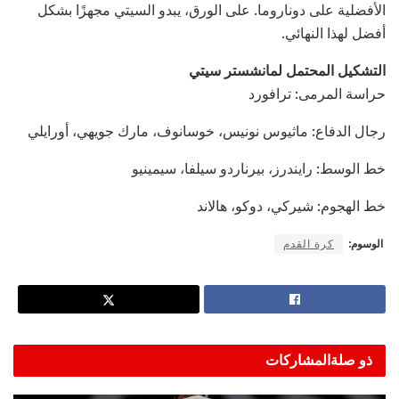
الأفضلية على دوناروما. على الورق، يبدو السيتي مجهزًا بشكل
أفضل لهذا النهائي.
التشكيل المحتمل لمانشستر سيتي
حراسة المرمى: ترافورد
رجال الدفاع: ماثيوس نونيس، خوسانوف، مارك جويهي، أورايلي
خط الوسط: رايندرز، بيرناردو سيلفا، سيمينيو
خط الهجوم: شيركي، دوكو، هالاند
الوسوم:
كرة القدم
ذو صلة
المشاركات