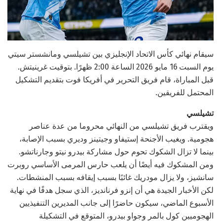
سيقام نهائي كأس الاتحاد الإنجليزي بين تشيلسي ومانشستر سيتي
يوم السبت 16 مايو 2026 الساعة 2:00 ظهرًا. بتوقيت غرينيتش.
قبل المباراة، قام فريق التحرير في أفريكا فوت بتقديم التشكيل
المحتمل للفريقين.
تشيلسي
ويقترب فريق تشيلسي من النهائي محروما من عدة عناصر
هجومية. ويغيب الأجنحة إستيفاو وجيتينز وديري بسبب الإصابة،
بينما لا تزال الشكوك تحوم حول مشاركة بيدرو نيتو وجارناتشو.
ومن المشكوك فيه أيضًا أن يلعب حارس المرمى الأساسي روبرت
سانشيز، ولا يزال مودريك غائبًا بسبب إيقافه بسبب المنشطات.
لكن الأخبار الجيدة هي أن إنزو فرنانديز، الذي سجل هدفًا في نهاية
الأسبوع الماضي، سيكون حاضرًا إلى جانب المديرين التنفيذيين
الهجوميين كول بالمر وجواو بيدرو، المتوقع في التشكيلة