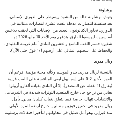
برشلونة
يعيش برشلونة حالة من النشوة ويسيطر على الدوري الإسباني.
بعد سلسلة انتصارات مذهلة بلغت عشرة انتصارات متتالية في
الدوري، تجاوز الكتالونيون العديد من الإصابات التي لحقت بلاعبين
أساسيين، ليوسعوا الفارق. هدفهم يوم الأحد 10 مايو 2026 ذو
شقين: حسم اللقب التاسع والعشرين للنادي أمام غريمه التقليدي،
والحفاظ على سجلهم المثالي على أرضهم (17 فوزًا حتى الآن).
ريال مدريد
بالنسبة لريال مدريد، يبدو الموسم وكأنه محنة مؤلمة. فرغم أن
الفوز الأخير 2-0 على إسبانيول أبقى المنافسة على اللقب قريبة
(بفارق 11 نقطة عن المتصدر)، إلا أن النادي بقيادة ألفارو أربيلوا
يعاني من تراجع حاد خارج الملعب. التوترات شديدة في التدريبات،
والانتقادات تنهال، خاصة فيما يتعلق بغياب كيليان مبابي. يأمل
ريال مدريد في تحقيق فوزين متتاليين خارج أرضه للمرة الأولى
منذ فبراير، وهو أمل ضئيل في محاولتهم لتأخير احتفالات برشلونة