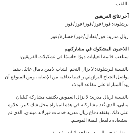
باللقب.
آخر نتائج الفريقين
برشلونة: فوز/فوز/فوز/فوز/فوز
ريال مدريد: فوز/تعادل/فوز/خسارة/فوز
اللاعبون المشكوك في مشاركتهم
ستلعب قائمة الغيابات دورًا حاسمًا في تشكيلات الفريقين:
بالنسبة لبرشلونة: لا يزال النجم الشاب لامين يامال غائبًا، بينما
يواصل الجناح البرازيلي رافينيا تعافيه من الإصابة، ومن المتوقع أن
يبدأ المباراة على مقاعد البدلاء.
بالنسبة لريال مدريد: لا يزال الغموض يكتنف مشاركة كيليان
مبابي، الذي تُعد مشاركته في هذه المباراة محل شك كبير. علاوة
على ذلك، يفتقد دفاع ريال مدريد خدمات فيرلاند ميندي، الذي تم
استبعاده بالفعل لبقية الموسم.
برشلونة – ريال مدريد: إحصائيات رئيسية