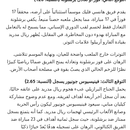
يقدم فريق هانسي فليك موسماً استثنائياً على أرضه، محققاً 17
فوزاً في 17 مباراة، مما يجعل ملعبه حصناً منيعاً. يكفي برشلونة
التعادل فقط لحسم لقب الدوري الإسباني، مما يسمح له بالتعامل
مع المباراة بهدوء دون المخاطرة. في المقابل، يُظهر ريال مدريد
بقيادة ألفارو أربيلوا علامات التوتر.
التوترات خارج الملعب واضحة للعيان، ونهاية الموسم تتلاشى.
الرهان على فوز برشلونة وتعادله يمنح الفريق ضمانًا رياضيًا كبيرًا
نظرًا للزخم الحالي الذي يصبّ بقوة في مصلحة أصحاب الأرض.
التوقع الثالث: فينيسيوس جونيور يسجل (النسبة: 2.65)
يحمل الجناح البرازيلي عبء هجوم ريال مدريد على عاتقه حاليًا،
بعد أن سجل آخر أربعة أهداف لفريقه. ومع عدم وضوح مشاركة
كيليان مبابي، سيعود فينيسيوس جونيور ليكون رأس الحربة
وصانع الألعاب الرئيسي لهجمات ريال مدريد. كما أنه يتمتع بسجل
ممتاز ضد برشلونة، حيث سجل ثمانية أهداف في 23 مباراة ضد
الفريق الكتالوني. الرهان على تسجيله هدفًا يُعدّ خيارًا ذكيًا