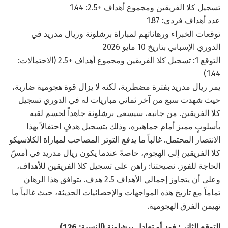
تسجيل كلا الفريقين ومجموع أهداف +2.5: 1.44
عدد أهداف فردي: 1.87
توقعات الخبراء ورهاناتهم لمباراة برشلونة وريال مدريد في
الدوري الإسباني بتاريخ 10 مايو 2026
التوقع 1: تسجيل كلا الفريقين ومجموع أهداف +2.5 (الاحتمالات:
1.44)
يمر ريال مدريد بفترة مضطربة، لكنه لا يزال قوة هجومية ضاربة،
حيث شهدت سبع من آخر ثماني مباريات له في الدوري تسجيل
كلا الفريقين. من جانبه، سيسعى برشلونة جاهداً لحسم لقبه
بأسلوبٍ مميز أمام جماهيره، وذلك بتسجيل هدفٍ احتفالاً بهذا
الانتصار المحتمل. غالباً ما يدفع التوتر المصاحب لمباراة الكلاسيكو
كلا الفريقين إلى الهجوم، خاصةً عندما يكون ريال مدريد في أمسّ
الحاجة للفوز. نصيحتنا: راهن على تسجيل كلا الفريقين للأهداف،
وعلى أن يتجاوز إجمالي الأهداف 2.5 هدف. يتوافق هذا الرهان
تماماً مع تاريخ هذه المواجهات والإحصائيات الحديثة، حيث غالباً ما
تهيمن الفرق الهجومية.
التوقع الثاني: فوز أو تعادل برشلونة (النسبة: 1.26)