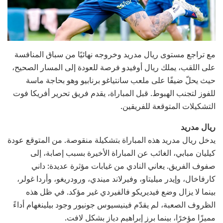
مع تراجع مستوى ريال مدريد وخروجه نهائيًا من سباق المنافسة
على اللقب، يملك ريال أوفيدو فرصة للعودة إلى المسار الصحيح،
حيث يحلّ ضيفًا على ملعب سانتياغو برنابيو وهو بحاجة ماسة
للفوز لتجنب الهبوط. قبل المباراة، يقدم فريق تحرير أفريكا فوت
التشكيلات المتوقعة للفريقين.
ريال مدريد
يدخل ريال مدريد هذه المباراة بتشكيلة منقوصة. من المتوقع عودة
كيليان مبابي، الغائب عن المباراة الأخيرة بسبب إصابة، إلى
صفوف الفريق. يعاني النادي من غيابات مؤثرة عديدة: داني
كارفاخال، وإيدر ميليتاو، وفيرلاند ميندي، ورودريغو، وأردا غولر،
بينما لا يزال وضع فيديريكو فالفيردي غير مؤكد. في ظل هذه
الظروف الصعبة، لم يقدّم فينيسيوس جونيور وجود بيلينغهام أداءً
مميزًا مؤخرًا، بينما برز إبراهيم دياز بشكل لافت.