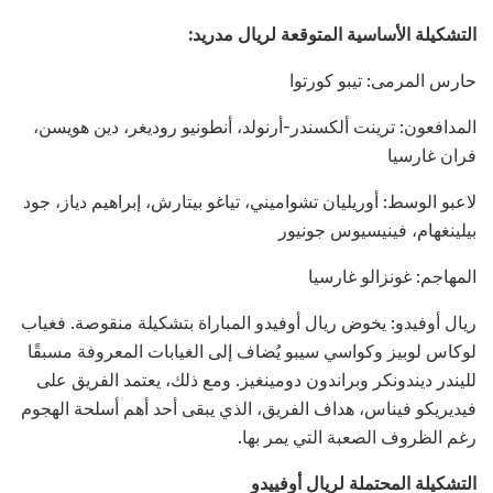
التشكيلة الأساسية المتوقعة لريال مدريد:
حارس المرمى: تيبو كورتوا
المدافعون: ترينت ألكسندر-أرنولد، أنطونيو روديغر، دين هويسن،
فران غارسيا
لاعبو الوسط: أوريليان تشواميني، تياغو بيتارش، إبراهيم دياز، جود
بيلينغهام، فينيسيوس جونيور
المهاجم: غونزالو غارسيا
ريال أوفيدو: يخوض ريال أوفيدو المباراة بتشكيلة منقوصة. فغياب
لوكاس لوبيز وكواسي سيبو يُضاف إلى الغيابات المعروفة مسبقًا
لليندر ديندونكر وبراندون دومينغيز. ومع ذلك، يعتمد الفريق على
فيديريكو فيناس، هداف الفريق، الذي يبقى أحد أهم أسلحة الهجوم
رغم الظروف الصعبة التي يمر بها.
التشكيلة المحتملة لريال أوفييدو