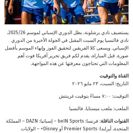
يستضيف نادي برشلونة، بطل الدوري الإسباني لموسم 2025/26،
نادي فالنسيا يوم السبت المقبل في الجولة الأخيرة من الدوري
الإسباني. ويسعى كلا الفريقين لتحقيق الفوز وإنهاء الموسم بأفضل
صورة. قبل المباراة، يقدم لكم فريق تحرير أفريكا فوت أهم
المعلومات التي تحتاجون معرفتها عن هذه المواجهة.
القناة والتوقيت
التاريخ: السبت، ٢٣ مايو ٢٠٢٦
التوقيت: ٧:٠٠ مساءً بتوقيت غرينتش
الملعب: ملعب ميستايا، فالنسيا
القنوات الناقلة
: فرنسا: beIN Sports – إسبانيا: DAZN – المملكة
المتحدة، أيرلندا: Premier Sports أو Disney+ – الولايات