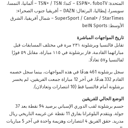
المتحدة: ESPN+، fuboTV – كندا: TSN+ / TSN – ألمانيا، النمسا،
سويسرا، إيطاليا، البرتغال: DAZN – أفريقيا جنوب الصحراء:
SuperSport / Canal+ / StarTimes – شمال أفريقيا، الشرق
الأوسط: beIN Sports
تاريخ المواجهات المباشرة
تقابل فالنسيا وبرشلونة ٢٣١ مرة في مختلف المسابقات قبل
مباراتهما القادمة. فاز برشلونة في ١١٥ مباراة، مقابل ٥٩ فوزًا
لفالنسيا و٥٧ تعادلًا.
سجل برشلونة 461 هدفًا في هذه المواجهات، بينما سجل خصمه
القادم 332 هدفًا. في آخر 12 مباراة جمعت الفريقين، لم يخسر
برشلونة أمام فالنسيا قط (10 انتصارات وتعادلان).
الوضع الحالي للفريقين
حسم برشلونة لقب الدوري الإسباني برصيد 94 نقطة بعد 37
جولة. ويتقدم البلوغرانا بفارق 11 نقطة عن غريمه التاريخي ريال
مدريد. حقق الفريق 4 انتصارات وهزيمة واحدة في آخر 5 مباريات