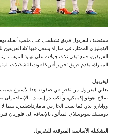
الإنجليزي الممتاز، في مباراة يسعى فيها كلا الفريقين ل
الفريقين، فمع تبقي ثلاث جولات على نهاية الموسم، ي
المباراة، يقدم فريق تحرير أفريكا فوت التشكيلات المتو
ليفربول
يعاني ليفربول من نقص في صفوفه هذا الأسبوع بسبب غي
صلاح، هوغو إكيتيكي، وألكسندر إيساك، بالإضافة إلى بع
وواتارو إندو. كما يغيب الحارس مامارداشفيلي، بينما ل
دومينيك سوبوسلاي المتألق، بالإضافة إلى فلوريان فيرت
التشكيلة الأساسية المتوقعة لليفربول