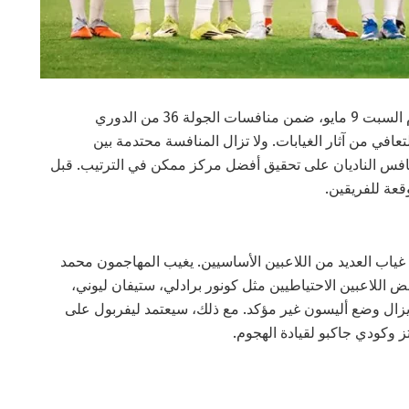
يستضيف ليفربول فريق تشيلسي على ملعب أنفيلد يوم السبت 9 مايو، ضمن منافسات الجولة 36 من الدوري
لتعافي من آثار الغيابات. ولا تزال المنافسة محتدمة بين
تنافس الناديان على تحقيق أفضل مركز ممكن في الترتيب. قبل
قعة للفريقين.
اب العديد من اللاعبين الأساسيين. يغيب المهاجمون محمد
ض اللاعبين الاحتياطيين مثل كونور برادلي، ستيفان ليوني،
ا يزال وضع أليسون غير مؤكد. مع ذلك، سيعتمد ليفربول على
ز وكودي جاكبو لقيادة الهجوم.