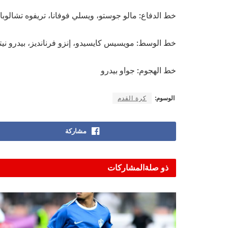
خط الدفاع: مالو جوستو، ويسلي فوفانا، تريفوه تشالوبا،
خط الوسط: مويسيس كايسيدو، إنزو فرنانديز، بيدرو نيتو،
خط الهجوم: جواو بيدرو
الوسوم:
كرة القدم
مشاركة
ذو صلة
المشاركات