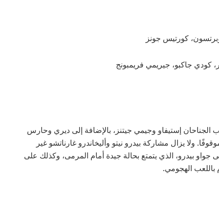
روبرتسون، كورتيس جونز
، كودي جاكبو، جيريمي فريمبونج
يب الجناحان إستيفاو وجيمي جيتنز، بالإضافة إلى ديري وحارس
وفًا. ولا يزال مشاركة بيدرو نيتو وأليخاندرو غارناتشو غير
جواو بيدرو، الذي يتمتع بحالة جيدة أمام المرمى، وكذلك على
م باللعب الهجومي.