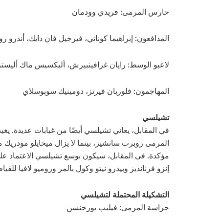
حارس المرمى: فريدي وودمان
المدافعون: إبراهيما كوناتي، فيرجيل فان دايك، أندرو 
لاعبو الوسط: رايان غرافينبيرش، أليكسيس ماك أليستر
المهاجمون: فلوريان فيرتز، دومينيك سوبوسلاي
تشيلسي
في المقابل، يعاني تشيلسي أيضًا من غيابات عديدة. يغ
المرمى روبرت سانشيز، بينما لا يزال ميخايلو مودريك موق
مؤكدة. في المقابل، سيكون بوسع تشيلسي الاعتماد على 
إنزو فرنانديز وبيدرو نيتو وكول بالمر وروميو لافيا للقيا
التشكيلة المحتملة لتشيلسي
حراسة المرمى: فيليب يورجنسن