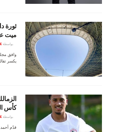
ثورة دا
ميت عق
بواسطة
E
وافق مجلس
يكسر تقالي
الزمال
كأس ال
بواسطة
E
قدّم أحمد 