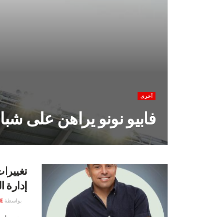
أخرى
فابيو نونو يراهن على شبا
تغييرا
إدارة ا
بواسطة
E