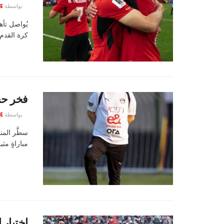
بواسطة
E
كرة القدم 
فخر حس
بواسطة
E
سطَّر الم
مباراةٍ مثي
اختيار