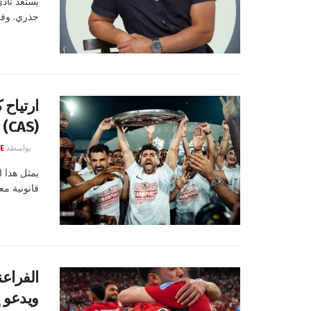
يستعد نادي
جذري. وفي 
ارتياح 
(CAS) تحكم لصالح الفرسان البيض!
بواسطة
E
يمثل هذا ا
قانونية مع
الفراعن
ويدعو 