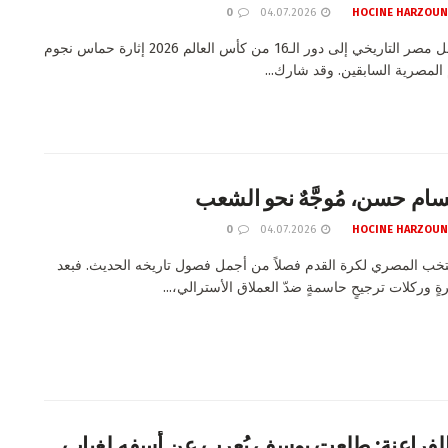
0
04.07.2026
HOCINE HARZOUN
يُواصل تأهل مصر التاريخي إلى دور الـ16 من كأس العالم 2026 إثارة حماس نجوم
المصرية السابقين. وقد شارك...
ام حسن، مُوجَّهٌ نحو الشعب
0
04.07.2026
HOCINE HARZOUN
نتخب المصري لكرة القدم فصلاً من أجمل فصول تاريخه الحديث. فبعد
رةٍ وركلات ترجيحٍ حاسمةٍ ضدّ العملاق الأسترالي،...
 الفراعنة: طلعت يوسف يُعرب عن أسفه لغياب