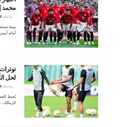
محمد إ
بواسطة
E
أمام أسترا
توترات
لحل ال
بواسطة
E
يُحيط الغ
الزمالك، حي