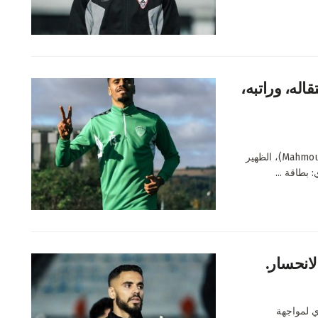
اله، وراتبه،
إليك عرض مفصل للاعب المغربي محمود بنتايك (Mahmoud Bentayg)، الظهير
 بطاقة ...
لانحسار.
ي لمواجهة