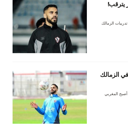
ز يترقب!
دريبات الزمالك
في الزمالك
 أصبح المغربي