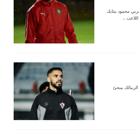
غربي محمود بنتايك
للاعب ...
الزمالك منحىً