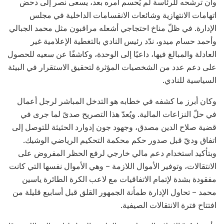
وأن ترشحه للرئاسة لم يُحسم أمره بعد، يسعى نصر إلى دحض
اتهامات الانتهازية وشائعات الانقسامات الداخلية في مجلس
الإدارة. في ظلّ مناخ احتجاجي أشعله مراقبون مثل محمد الجبالي
وأحمد حسام ميدو، ندّد رئيس النادي بالتغطية الإعلامية غير
العادلة والمبالغ فيها، داعيًا إلى الوحدة، وكاشفًا عن سعيه للحصول
على دعم عدد من الشخصيات المؤثرة لتحقيق الاستقرار في البيئة
السياسية للنادي.
وكان أبرز ما كشفه في خطابه هو التدخل المباشر لرجل أعمال
في حلّ النزاعات المالية. ويُعدّ هذا التصريح صدىً لما جرى في
قضية صلاح الدين مصدق، وجهود جون إدوارد الحثيثة للتوصل إلى
اتفاق وديّ قبل صدور حكم محكمة التحكيم الرياضي الوشيك.
وبتأكيد استخدام دعم مالي خارجي لرفع الحظر المفروض على
الانتقالات، وتوفير الأموال اللازمة – وهي الأموال نفسها التي كانت
مفقودة بشدة لإتمام الاتفاقيات مع لاعب الكرة الطائرة ياسين
محمد – تحاول الإدارة طمأنة الجمهور القلق قبل أسابيع قليلة من
افتتاح فترة الانتقالات الصيفية.