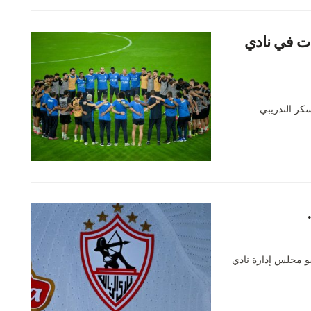
رات في نادي
كر التدريبي
و مجلس إدارة نادي