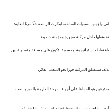
تي واجهتها السنوات السابقة، ابتكرت الرابطة حلًا مرنًا للغاية:
 ونقلها داخل مركبة مجهزة ومؤمنة خصيصًا.
طة تقاطع استراتيجية، محسوبة لتكون على مسافة متساوية بين
ثة، ستنطلق المركبة فورًا نحو الملعب الفائز.
حترفين هو الحفاظ على أجواء الفرحة العارمة بالفوز باللقب
 أرض الملعب مباشرةً، وسط قصاصات الورق الملونة، فور