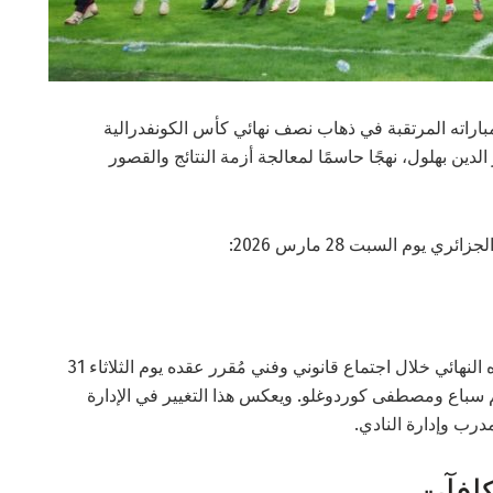
مباراته المرتقبة في ذهاب نصف نهائي كأس الكونفدرالية
الدين بهلول، نهجًا حاسمًا لمعالجة أزمة النتائج والقصور
يوم السبت 28 مارس 2026:
تم إيقاف المدرب رسميًا عن مهامه. وسيُبتّ في مصيره النهائي خلال اجتماع قانوني وفني مُقرر عقده يوم الثلاثاء 31
يم سباع ومصطفى كوردوغلو. ويعكس هذا التغيير في الإدارة
درب وإدارة النادي.
كافآت