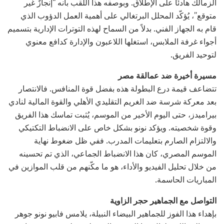
الزمالك هادئًا على الإطلاق. وبوصفه هذا اللقب بأنه “إنجازٌ غير
متوقع”، يُؤكّد المحلل البرتغالي على أهمية العمل الدؤوب الذي
قام به الجهاز الفني. بدلاً من السماح لهذه التوترات الإدارية بتسميم
أجواء غرفة الملابس، استغلها اللاعبون والإدارة كدافع معنوي
لتوحيد الفريق.
مسيرة أخيرة ضد عمالقة مصر
تتضاعف قيمة درع البطولة هذه بفضل قوة المنافس. فالانتصار
بعد معركة شرسة ضد الغريم التقليدي الأهلي والقوة المالية لنادي
بيراميدز، حتى اليوم الأخير من الموسم، يُثبت تماسك هذا الفريق
وقوة شخصيته. ويؤكد نونو بشكل خاص على الانضباط التكتيكي
والالتزام الصارم بتعليمات المدرب. ففي ظل ضغوط نهاية
الموسم المصري، كان هذا الانضباط الجماعي، الذي تم تحسينه
من خلال تحليل الفيديو والأداء، هو ما مكّنهم من قلب الموازين في
المباريات الحاسمة.
التواصل مع الجماهير حجر الزاوية
بإهداء هذا الفوز للجماهير البيضاء النبيلة، يلامس فابيو نونو جوهر