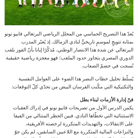
يُعدّ هذا التصريح الحماسي من المحلل الرياضي البرتغالي فابيو نونو
بمثابة تتويجٍ لموسمٍ تاريخيٍّ لنادي الزمالك. إذ يُعبّر المدرب
البرتغالي عن شدة هذا الانتصار الوطني، مُذكّرًا إيانا بأنّ الفوز بلقب
الدوري المصري يتجاوز حدود الملعب؛ فهو معجزة رياضية حقيقية
نُسجت في خضمّ الصعاب.
يُسلّط تحليل خطاب النصر هذا الضوء على العوامل النفسية
والتكتيكية التي مكّنت الفرسان البيض من تحدّي كلّ التوقعات:
فنّ إدارة الأزمات لبناء بطل
يكمن الدرس الأول من تصريحات فابيو نونو في إدراك العقبات
الاستثنائية التي تخطّاها النادي. فبين الحظر المتتالي من الفيفا
على الانتقالات، والتهديدات المتكررة لرخصته الأفريقية،
والنزاعات المالية المتكررة مع اللاعبين السابقين، لم يكن جوّ