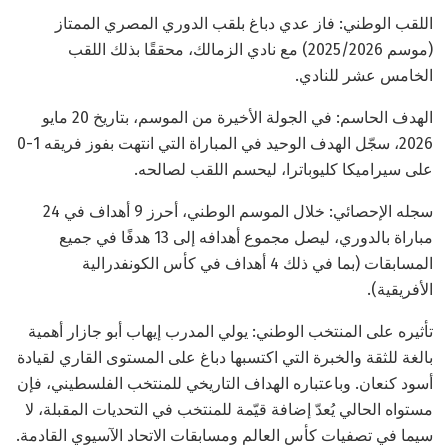
اللقب الوطني: فاز عدي دباغ بلقب الدوري المصري الممتاز
(موسم 2025/2026) مع نادي الزمالك، محققًا بذلك اللقب
الخامس عشر للنادي.
الهدف الحاسم: في الجولة الأخيرة من الموسم، بتاريخ 20 مايو
2026، سجّل الهدف الوحيد في المباراة التي انتهت بفوز فريقه 1-0
على سيراميكا كليوباترا، ليحسم اللقب لصالحه.
سجله الإحصائي: خلال الموسم الوطني، أحرز 9 أهداف في 24
مباراة بالدوري، ليصل مجموع أهدافه إلى 13 هدفًا في جميع
المسابقات (بما في ذلك 4 أهداف في كأس الكونفدرالية
الأفريقية).
تأثيره على المنتخب الوطني: يولي المدرب إيهاب أبو جازار أهمية
بالغة للثقة والخبرة التي اكتسبها دباغ على المستوى القاري لقيادة
أسود كنعان. وباعتباره الهداف التاريخي للمنتخب الفلسطيني، فإن
مستواه الحالي يُعدّ إضافة قيّمة للمنتخب في التحديات المقبلة، لا
سيما في تصفيات كأس العالم ومسابقات الاتحاد الآسيوي القادمة.