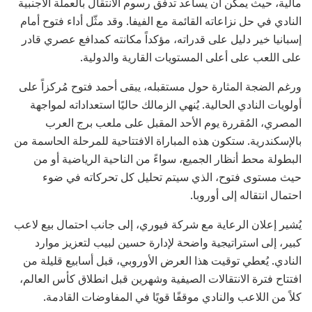
مالية، حيث يمكن أن يساعد تدفق رسوم الانتقال بالعملة الأجنبية
النادي في حل نزاعاته القائمة مع الفيفا. وقد مثّل أداء فتوح أمام
إسبانيا خير دليل على قدراته، مؤكداً مكانته كمدافع عصري قادر
على اللعب على أعلى المستويات القارية والدولية.
ورغم الضجة المثارة حول مستقبله، يبقى أحمد فتوح مُركزاً على
أولويات النادي الحالية. يُنهي الزمالك حاليًا استعداداته لمواجهة
المصري، المُقررة يوم الأحد المقبل على ملعب برج العرب
بالإسكندرية. ستكون هذه المباراة الافتتاحية للمرحلة الحاسمة من
البطولة محط أنظار الجميع، سواءً من الناحية الرياضية أو من
حيث مستوى فتوح، الذي سيتم تحليل كل تحركاته في ضوء
احتمال انتقاله إلى أوروبا.
يُشير إعلان الرعاية مع شركة فيوري، إلى جانب احتمال بيع لاعب
كبير، إلى استراتيجية واضحة لإدارة حسين لبيب لتعزيز موارد
النادي. يُعطي توقيت هذا العرض الأوروبي، قبل أسابيع قليلة من
افتتاح فترة الانتقالات الصيفية وشهرين قبل انطلاق كأس العالم،
كلاً من اللاعب والنادي موقفًا قويًا في المفاوضات القادمة.