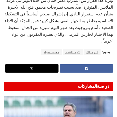
ويزيد هذا القرار من المدرب معتز جمال من حدة التوتر في غرفة
الملابس، المتوترة أصلًا بسبب تصريحات محمود فتح الله الأخيرة
بشأن عدم استقرار النادي. إن إشراك صبحي أساسياً في التشكيلة
الأساسية يخاطر به الجهاز الفني بشكل كبير: فمن المؤكد أن الأداء
الضعيف أمام بتروجيت بعد ظهر اليوم سيزيد من الجدل المحيط
بهذا الاختيار لحارس المرمى، والذي يعتبره المقربون من عواد
“غريباً”.
الوسوم:
الزمالك
كرة القدم
محمد عواد
ذو صلة
المشاركات