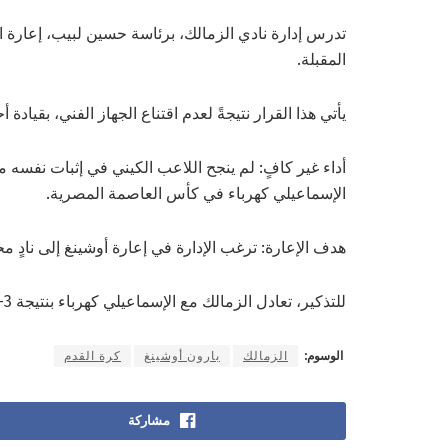
تدرس إدارة نادي الزمالك، برئاسة حسين لبيب، إعارة ال
المقبلة.
يأتي هذا القرار نتيجةً لعدم اقتناع الجهاز الفني، بقيادة
أداء غير كافٍ: لم ينجح اللاعب الكيني في إثبات نفسه مع 
الإسماعيلي كهرباء في كأس العاصمة المصرية.
هدف الإعارة: ترغب الإدارة في إعارة أوشينغ إلى نادٍ مح
للتذكير، تعادل الزمالك مع الإسماعيلي كهرباء بنتيجة 3-3 في مباراته الافتتاحية في كأس العاصمة المصرية.
الوسوم:
الزمالك
بارون أوشينغ
كرة القدم
مشاركة