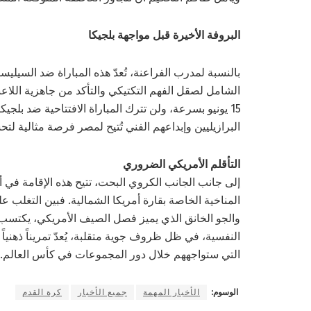
البروفة الأخيرة قبل مواجهة بلجيكا
بالنسبة لمدرب الفراعنة، تُعدّ هذه المباراة ضد السيليس
الشامل لصقل الفهم التكتيكي والتأكد من جاهزية اللاعبي
15 يونيو بسرعة، ولن تترك المباراة الافتتاحية ضد بلجي
البرازيليين وإبداعهم الفني تُتيح لمصر فرصة مثالية لتحسي
التأقلم الأمريكي الضروري
إلى جانب الجانب الكروي البحت، تتيح هذه الإقامة في 
المناخية الخاصة بقارة أمريكا الشمالية. فبين التغلب 
والجو الخانق الذي يميز فصل الصيف الأمريكي، يكتسب الل
النفسية، في ظل ظروف جوية متقلبة، يُعدّ تمريناً ذهنياً 
التي ستواجههم خلال دور المجموعات في كأس العالم.
الوسوم:
الأخبار المهمة
جميع الأخبار
كرة القدم