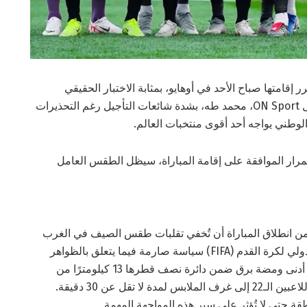
ر إقامتها صباح الأحد في أوهايو، بمثابة الاختبار الحقيقي
للفراعنة عشية انطلاق كأس العالم 2026. ونفى مراسل ON Sport، محمد طه، بشدة شائعات التأجيل رغم التحذيرات
الوطني يواجه أحد أقوى منتخبات العالم.
رار الموافقة على إقامة المباراة، سيظل الطقس العامل
 انطلاق المباراة أن تُخفي تقلبات طقس الصيف في الغرب
الأوسط الأمريكي. وتطبق السلطات المحلية والاتحاد الدولي لكرة القدم (FIFA) سياسة صارمة فيما يتعلق بالظواهر
الكهربائية. مع أن المطر وحده لن يُعطّل المباراة، إلا أن أدنى ومضة برق ضمن دائرة نصف قطرها 13 كيلومترًا من
الملعب ستُفعّل فورًا البروتوكول الأمني، ما يُعيد جميع اللاعبين الـ22 إلى غرف الملابس لمدة لا تقل عن 30 دقيقة.
قة حتى لا تُؤثر على سير هذه المواجهة المهمة.