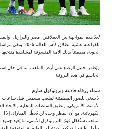
تُعدّ هذه المواجهة بين العملاقين، مصر والبرازيل، والمقر
الجوية، مطمئناً بذلك الأمة المتشوقة لمشاهدة منتخبها 
ويُظهر تحليل الوضع على أرض الملعب أنه في حال استم
الحاسم في هذه البروفة:
سماء زرقاء خادعة وبروتوكول صارم
لا ينبغي للصور المطمئنة لملعب مشمس قبل ساعات من
ويأمل طاقم التحكيم أن تتجاوز العاصفة المتوقعة المنط