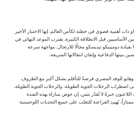
او ذات أهمية قصوى في خطته لكأس العالم. إنها الاختبار الأخير
ن الأساسيين قبل الانطلاقة الكبيرة. يقترب الموعد النهائي في
كا بقيادة دومينيكو تيديسكو مجالًا للارتجال. مواجهة سرعة
ن بنيتها الدفاعية وإتقان انتقالاتها السريعة.
أوهايو للوفد المصري فرصةً للتأقلم بشكل أكبر مع الظروف
على اضطراب الرحلات الجوية الطويلة، والرحلات الجوية الطويلة،
اعبون خبرةً لا تُقدّر بثمن. إن خوض مباراة بهذه الشدة
ممتازاً، يُهيئ الفراعنة للتغلب على جميع التحديات اللوجستية