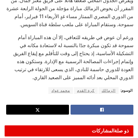
ويفرض الجدول المحلي ضغطاً هائلاً على فريق معتز جمال. من
المقرر أن يخوض الزمالك مباراة مؤجلة من الجولة الرابعة عشرة
من الدوري المصري الممتاز مساء غدٍ الأربعاء 11 فبراير، أمام
سموحة. وستقام المباراة على ملعب سلطة قناة السويس.
ورغم أن عوض في طريقه للتعافي، إلا أن هذه المباراة أمام
سموحة قد تكون مبكرة جدًا بالنسبة له لاستعادة مكانه في
التشكيلة الأساسية، إذ يحتاج إلى وقت للتأقلم مع إيقاع الفريق
وإتمام إجراءات المصالحة الرسمية مع الإدارة. وستكون هذه
العودة للدوري حاسمة للنادي، الذي يسعى للارتقاء في ترتيب
الدوري المحلي بعد أدائه المميز على الصعيد القاري.
الوسوم:
الزمالك
كرة القدم
محمد عواد
ذو صلة
المشاركات