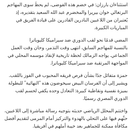
استثناءان بارزان: في خضم هذه الفوضى، لم يحظَ سوى المهاجم
البرتغالي خوان بيريرا والمخضرم عبد الله السعيد بتقديره، إذ
يُعتبران من اللاعبين النادرين القادرين على قيادة الفريق في
المباريات الكبيرة.
المضي قدمًا نحو لقب الدوري ضد سيراميكا كليوباترا
بالنسبة للمهاجم السابق، انتهى وقت التذمر، وحان وقت العمل
الجماعي. يواجه الزمالك لحظة تاريخية لإنقاذ موسمه المحلي في
المواجهة المرتقبة ضد سيراميكا كليوباترا.
حمزة متفائل جدًا بشأن فرص فريقه المحبوب في الفوز باللقب.
ويشير إلى أن الفرسان البيض سيخوضون هذه “النهائية” للبطولة
بميزة نفسية ونقاطية كبيرة: التعادل وحده يكفي لحسم لقب
الدوري المصري رسميًا.
واختتم المحلل الرياضي حديثه بتوجيه رسالة مباشرة إلى اللاعبين،
حثّهم فيها على التحلي بالهدوء والتركيز أمام المرمى لتقديم أفضل
مكافأة ممكنة للجماهير بعد خيبة أملهم في أفريقيا.