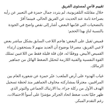
تقييم قاسٍ لمستوى الفريق
خلال مقابلته التلفزيونية، لم يتردد جمال حمزة في التعبير عن رأيه
بصراحة تامة عند الحديث عن الفريق الحالي. فبينما أقرّ
بالتضحيات التي قدّمها البعض، أشار إلى نقص واضح في الجودة
بالنسبة لنادٍ بهذا الحجم:
قميص ثقيل على البعض: هاجم اللاعب السابق بشكل مباشر بعض
لاعبي الفريق، مصرحًا بوضوح أن العديد منهم لا يستحقون ارتداء
القميص الأبيض. ووفقًا له، فإن قلة قليلة فقط من اللاعبين تمتلك
القوة النفسية والفنية اللازمة لتحمّل الضغط الهائل من جماهير
الزمالك.
غياب الهدوء على أرض الملعب: عبّر حمزة عن شعوره العام بين
المراقبين، معترفًا بمشاركته مخاوف الجماهير منذ لحظة تسجيل
الهدف الأول من ركلة جزاء. بدا الارتباك الجماعي والتوتر الذي
ظهر جليًا تحت ضغط اتحاد الجزائر مؤشرًا على أسوأ الاحتمالات،
رغم التقدم المبكر.