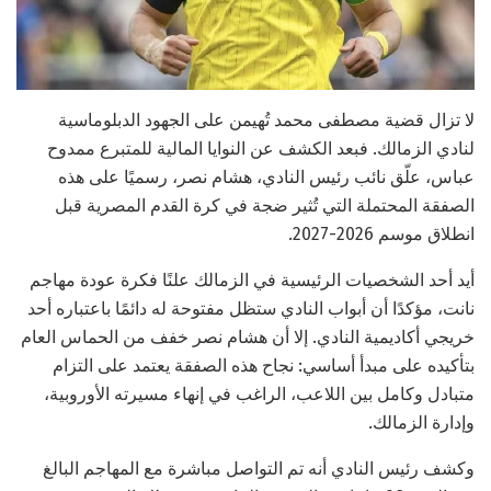
لا تزال قضية مصطفى محمد تُهيمن على الجهود الدبلوماسية
لنادي الزمالك. فبعد الكشف عن النوايا المالية للمتبرع ممدوح
عباس، علّق نائب رئيس النادي، هشام نصر، رسميًا على هذه
الصفقة المحتملة التي تُثير ضجة في كرة القدم المصرية قبل
انطلاق موسم 2026-2027.
أيد أحد الشخصيات الرئيسية في الزمالك علنًا فكرة عودة مهاجم
نانت، مؤكدًا أن أبواب النادي ستظل مفتوحة له دائمًا باعتباره أحد
خريجي أكاديمية النادي. إلا أن هشام نصر خفف من الحماس العام
بتأكيده على مبدأ أساسي: نجاح هذه الصفقة يعتمد على التزام
متبادل وكامل بين اللاعب، الراغب في إنهاء مسيرته الأوروبية،
وإدارة الزمالك.
وكشف رئيس النادي أنه تم التواصل مباشرة مع المهاجم البالغ