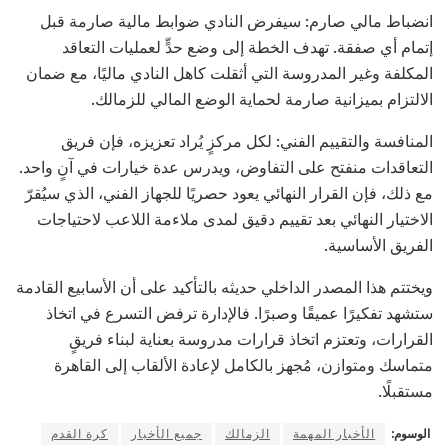
انضباط مالي صارم: سيفرض النادي ضوابط مالية صارمة قبل
إتمام أي صفقة. تهدف الخطة إلى وضع حدٍّ لعمليات التعاقد
المكلفة وغير المدروسة التي أثقلت كاهل النادي ماليًا، مع ضمان
الالتزام بميزانية صارمة لحماية الوضع المالي للزمالك.
المنافسة والتقييم الفني: لكل مركزٍ يُراد تعزيزه، فإن فريق
التعاقدات منفتح على التفاوض، ويدرس عدة خيارات في آنٍ واحد.
مع ذلك، فإن القرار النهائي يعود حصريًا للجهاز الفني، الذي سيُقرّ
الاختيار النهائي بعد تقييم دقيق لمدى ملاءمة اللاعب لاحتياجات
الفريق الأساسية.
ويختتم هذا المصدر الداخلي حديثه بالتأكيد على أن الأسابيع القادمة
ستشهد تفكيرًا عميقًا وصبرًا. فالإدارة ترفض التسرع في اتخاذ
القرارات، وتعتزم اتخاذ قرارات مدروسة بعناية لبناء فريقٍ
متماسك ومتوازن، مُجهز بالكامل لإعادة الألقاب إلى القاهرة
مستقبلًا.
الوسوم:
الأخبار المهمة
الزمالك
جميع الأخبار
كرة القدم