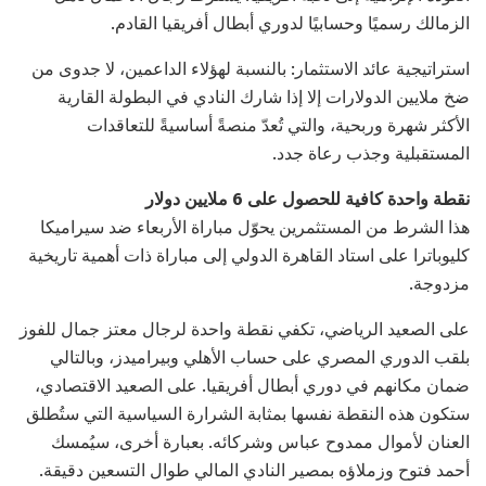
الزمالك رسميًا وحسابيًا لدوري أبطال أفريقيا القادم.
استراتيجية عائد الاستثمار: بالنسبة لهؤلاء الداعمين، لا جدوى من
ضخ ملايين الدولارات إلا إذا شارك النادي في البطولة القارية
الأكثر شهرة وربحية، والتي تُعدّ منصةً أساسيةً للتعاقدات
المستقبلية وجذب رعاة جدد.
نقطة واحدة كافية للحصول على 6 ملايين دولار
هذا الشرط من المستثمرين يحوّل مباراة الأربعاء ضد سيراميكا
كليوباترا على استاد القاهرة الدولي إلى مباراة ذات أهمية تاريخية
مزدوجة.
على الصعيد الرياضي، تكفي نقطة واحدة لرجال معتز جمال للفوز
بلقب الدوري المصري على حساب الأهلي وبيراميدز، وبالتالي
ضمان مكانهم في دوري أبطال أفريقيا. على الصعيد الاقتصادي،
ستكون هذه النقطة نفسها بمثابة الشرارة السياسية التي ستُطلق
العنان لأموال ممدوح عباس وشركائه. بعبارة أخرى، سيُمسك
أحمد فتوح وزملاؤه بمصير النادي المالي طوال التسعين دقيقة.