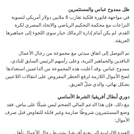
ظل ممدوح عباس والمستثمرين
في مواجهة فاتورة فلكية تقارب 6 ملايين دولار أمريكي لتسوية
النزاعات مع محكمة التحكيم الرياضي والاتحاد المصري لكرة
القدم، لم يكن أمام إدارة الزمالك خيار سوى اللجوء إلى جماهيرها
العريقة.
تم التوصل إلى اتفاق مبدئي مع مجموعة من رجال الأعمال
النافذين والجماهير الثرية، وعلى رأسهم الرئيس السابق للنادي،
ممدوح عباس. وقد أعلنت هذه المجموعة من الداعمين استعدادها
لضخ الأموال اللازمة لرفع الحظر المفروض على انتقالات اللاعبين
بشكل نهائي، والذي شلّ الفريق.
دوري أبطال أفريقيا: الشرط الأساسي
مع ذلك، فإن هذا الدعم المالي الضخم ليس شيكًا على بياض. فقد
وضع المستثمرون شروطًا صارمة وغير قابلة للتفاوض قبل صرف
الأموال:
العودة الإلزامية إلى نخبة أفريقيا: يشترط رجال الأعمال تأهل