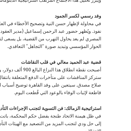
ويُبرز تحليل هذا الاجتماع المرتقب استراتيجية الدبلوما
وفد رسمي لكسر الجمود
في محاولة لإظهار حسن النية وتصحيح الأخطاء في العلاق
نفوذ. ويُظهر حضور عبد الرحمن إسماعيل (مدير العقود
المصري لم يعد يحاول التهرب من القضية، بل يسعى لتق
الحوار المؤسسي وتبديد صورة “التجاهل” التعاقدي.
قضية عبد الحميد معالي في قلب النقاشات
ستركز المناقشات على متأخرات الدفع المتعلقة بانتقال ع
صلاح مصدق. سيتعين على وفد القاهرة توضيح أسباب ال
قاطعة لإثبات الوفاء بالوعود التي قُطعت اليوم.
استراتيجية الزمالك: فن التسوية لتجنب الإجراءات التأدي
في ظل هيمنة الاتحاد طنجة بفضل حكم المحكمة، باتت 
إلى حل ودي لتجنب المزيد من التصعيد مع الهيئات التأدي