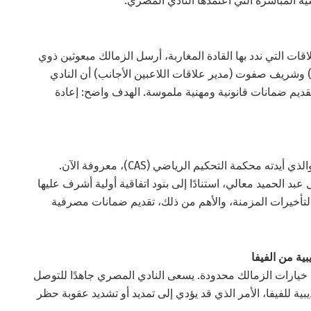
سية المباشرة التي اعتمدها النادي المصري:
ات التي ندد بها القادة المغاربة، أرسل الزمالك مبعوثين ذوي
) وشريف صفوت (مدير علاقات اللاعبين الأجانب) أن النادي
ديم ضمانات قانونية ومهنية ملموسة. الهدف واضح: إعادة
أصبحت نقطة انطلاق هذا النزاع البالغ 900 ألف دولار، والذي أيدته محكمة التحكيم الرياضي (CAS)، معروفة الآن.
بد الحميد معالي، استنادًا إلى بنود اتفاقية أولية أشرف عليها
تأخيرات المزمنة، والأهم من ذلك، تقديم ضمانات مصرفية
بية من الفيفا
خيارات الزمالك محدودة. يسعى النادي المصري جاهدًا للتوصل
بية للفيفا، الأمر الذي قد يؤدي إلى تمديد أو تشديد عقوبة حظر