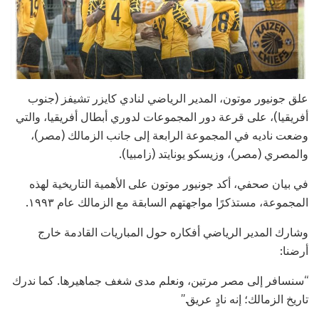
علق جونيور موتون، المدير الرياضي لنادي كايزر تشيفز (جنوب
أفريقيا)، على قرعة دور المجموعات لدوري أبطال أفريقيا، والتي
وضعت ناديه في المجموعة الرابعة إلى جانب الزمالك (مصر)،
والمصري (مصر)، وزيسكو يونايتد (زامبيا).
في بيان صحفي، أكد جونيور موتون على الأهمية التاريخية لهذه
المجموعة، مستذكرًا مواجهتهم السابقة مع الزمالك عام ١٩٩٣.
وشارك المدير الرياضي أفكاره حول المباريات القادمة خارج
أرضنا:
“سنسافر إلى مصر مرتين، ونعلم مدى شغف جماهيرها. كما ندرك
تاريخ الزمالك؛ إنه نادٍ عريق.”