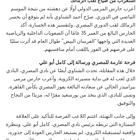
استغراب من ضياع لقب الزمالك
أعرب حارس المرمى الدولي أولًا عن دهشته من نتيجة الموسم
الماضي في الدوري. صرّح أحمد الشناوي بأنه لم يتوقع أن يخسر
الزمالك لقب الدوري المصري. ولتفسير هذه الخسارة، أكد
الحارس البالغ من العمر 35 عامًا أن الصعوبات الداخلية والرياضية
العديدة التي واجهها “الفرسان البيض” طوال العام قد أثرت سلبًا
على فرصهم في الفوز باللقب أمام منافسيهم.
فرحة عارمة للمصري ورسالة إلى كامل أبو علي
خلال هذه المقابلة، تحدث الشناوي أيضًا عن نادي المصري، النادي
الذي لعب له في بداية مسيرته الكروية. وأعرب حارس مرمى
بيراميدز الحالي عن سعادته البالغة بفوز المصري بكأس القاهرة،
وتمنى للنادي، الذي يتخذ من بورسعيد مقرًا له، مزيدًا من النجاح
والتوفيق.
وإلى جانب التهنئة، اغتنم اللاعب الفرصة للتأكيد على العلاقة
الممتازة التي تربطه برئيس نادي المصري، كامل أبو علي. وبنظرة
واقعية لمستقبله الكروي، لم يستبعد الحارس العودة إلى جذوره،