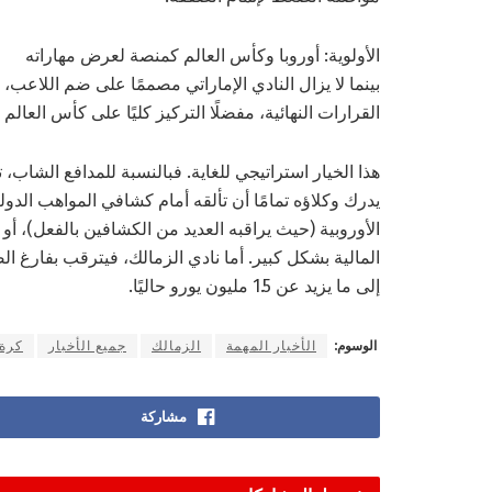
الأولوية: أوروبا وكأس العالم كمنصة لعرض مهاراته
بينما لا يزال النادي الإماراتي مصممًا على ضم اللاع
القرارات النهائية، مفضلًا التركيز كليًا على كأس العالم 
هذا الخيار استراتيجي للغاية. فبالنسبة للمدافع الشاب،
الأوروبية (حيث يراقبه العديد من الكشافين بالفعل)، أ
المالية بشكل كبير. أما نادي الزمالك، فيترقب بفارغ الص
إلى ما يزيد عن 1.5 مليون يورو حاليًا.
الوسوم:
الأخبار المهمة
الزمالك
جميع الأخبار
كرة 
مشاركة