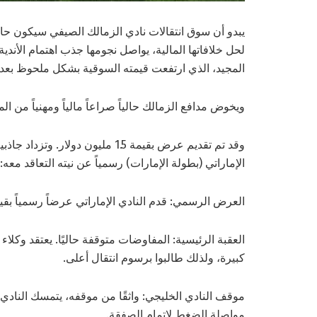
يبدو أن سوق انتقالات نادي الزمالك الصيفي سيكون حافلا
لحل خلافاتها المالية، يواصل نجومها جذب اهتمام الأندي
المجيد، الذي ارتفعت قيمته السوقية بشكل ملحوظ بعد أ
ويخوض مدافع الزمالك حالياً صراعاً مالياً ومهنياً من المتو
وقد تم تقديم عرض بقيمة 1.5 مليون
الإماراتي (بطولة الإمارات) رسمياً عن نيته التعاقد معه:
العرض الرسمي: قدم النادي الإماراتي عرضاً رسمياً بقيمة 1.5 مليون دولار لشراء ما تبقى من عقد عبد ا
العقبة الرئيسية: المفاوضات متوقفة حاليًا. يعتقد وكلاء
كبيرة، ولذلك طالبوا برسوم انتقال أعلى.
موقف النادي الخليجي: واثقًا من موقفه، يتمسك النادي
مواصلة الضغط لإتمام الصفقة.