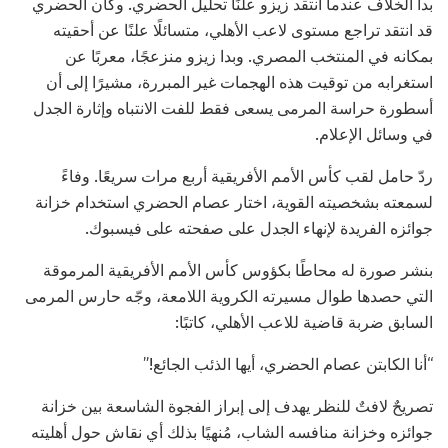
بدأ الخلاف عندما انتقد زيزو ​​علنًا تحليل الحضري. وكان الحضري
قد انتقد تراجع مستوى لاعب الأهلي، متسائلًا علنًا عن أحقيته
بمكانه في المنتخب المصري. وبدا زيزو ​​منزعجًا، معربًا عن
استغرابه من توقيت هذه الهجمات غير المبررة، مشيرًا إلى أن
أسطورة حراسة المرمى يسعى فقط للفت الانتباه وإثارة الجدل
في وسائل الإعلام.
ردّ حامل لقب كأس الأمم الأفريقية أربع مرات سريعًا. وفاءً
لسمعته بشخصيته القوية، اختار عصام الحضري استخدام خزانة
جوائزه الفريدة لإنهاء الجدل على صفحته على فيسبوك.
بنشر صورة له محاطًا بكؤوس كأس الأمم الأفريقية المرموقة
التي حصدها طوال مسيرته الكروية اللامعة، وجّه حارس المرمى
السابق ضربة قاضية للاعب الأهلي، كاتبًا:
“أنا الكابتن عصام الحضري، أيها الذئب الجائع!”
تصريحٌ لافتٌ للنظر يهدف إلى إبراز الفجوة الشاسعة بين خزانة
جوائزه وخزانة منافسه الشاب، مُنهيًا بذلك أي نقاش حول أهليته