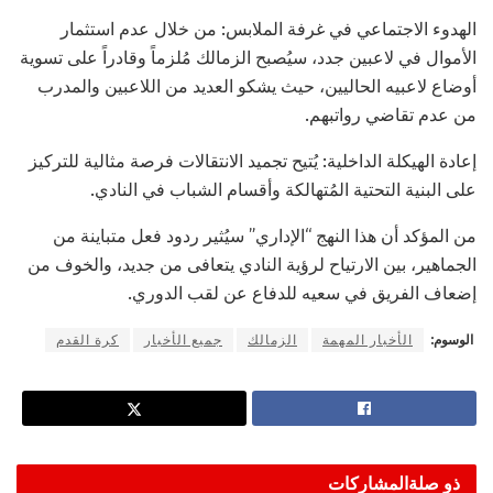
الهدوء الاجتماعي في غرفة الملابس: من خلال عدم استثمار
الأموال في لاعبين جدد، سيُصبح الزمالك مُلزماً وقادراً على تسوية
أوضاع لاعبيه الحاليين، حيث يشكو العديد من اللاعبين والمدرب
من عدم تقاضي رواتبهم.
إعادة الهيكلة الداخلية: يُتيح تجميد الانتقالات فرصة مثالية للتركيز
على البنية التحتية المُتهالكة وأقسام الشباب في النادي.
من المؤكد أن هذا النهج “الإداري” سيُثير ردود فعل متباينة من
الجماهير، بين الارتياح لرؤية النادي يتعافى من جديد، والخوف من
إضعاف الفريق في سعيه للدفاع عن لقب الدوري.
الوسوم:
الأخبار المهمة
الزمالك
جميع الأخبار
كرة القدم
ذو صلة
المشاركات