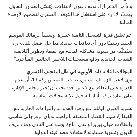
بدلاً من الذعر إزاء توقف سوق الانتقالات، يُفضّل الغندور التفاؤل
ويحثّ الإدارة على استغلال هذا التوقف القسري لتصحيح الأوضاع
المالية:
“تم تعليق فترة التسجيل الثامنة عشرة، وسيبدأ الزمالك الموسم
الجديد رسميًا دون أي تعاقدات جديدة. هذا حل أفضل للنادي، إذ
سيُمكّنه من تسوية مشاكله المالية مع الفيفا، وتطوير أكاديمية
الشباب الجديدة، ودفع مستحقات اللاعبين الحاليين المتأخرة.”
المجالات الثلاثة ذات الأولوية في ظل التقشف القسري
يرى لاعب الزمالك السابق، صاحب القميص رقم 10، أن عدم
القدرة على التعاقد مع لاعبين جدد يجب أن يُجبر مجلس الإدارة
على إعادة تركيز أولوياته حول ثلاثة مجالات أساسية:
تسوية الديون الهائلة: مع وجود العديد من النزاعات الجارية مع
الفيفا (لا سيما القضايا المتعلقة بإبراهيما ندياي، وفرجاني ساسي،
وانتقالات خوان بيزيرا وعدي دباغ)، يجب على النادي وقف نزيف
الديون وتسوية حساباته لاستعادة مصداقيته الدولية.