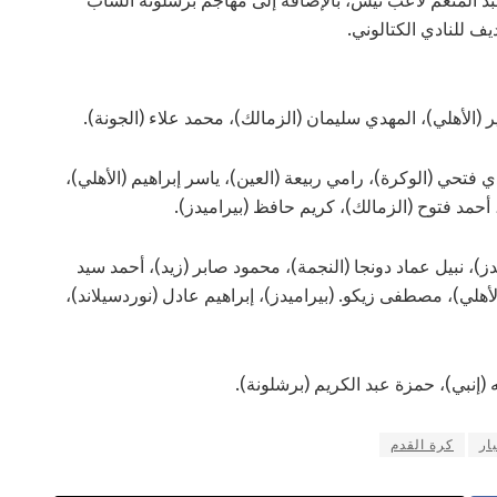
بد المنعم لاعب نيس، بالإضافة إلى مهاجم برشلونة الشاب
لأهلي)، المهدي سليمان (الزمالك)، محمد علاء (الجونة).
 فتحي (الوكرة)، رامي ربيعة (العين)، ياسر إبراهيم (الأهلي)،
أحمد فتوح (الزمالك)، كريم حافظ (بيراميدز).
)، نبيل عماد دونجا (النجمة)، محمود صابر (زيد)، أحمد سيد
الأهلي)، مصطفى زيكو. (بيراميدز)، إبراهيم عادل (نوردسيلاند)،
إنبي)، حمزة عبد الكريم (برشلونة).
ار
كرة القدم