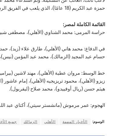
لاعب نانت، الغائب عن التشكيلة. وتم استدعاء محمد ع
حمزة عبد الكريم (18 عامًا)، الذي يلعب في الفريق الرديف للنادي الكتالوني.
القائمة الكاملة لمصر:
حراسة المرمى: محمد الشناوي (الأهلي)، مصطفى شبير (ا
في الدفاع: محمد هاني (الأهلي)، طارق علاء (زيد)، حمدي
حسام عبد المجيد (الزمالك)، محمد عبد المؤمن (نيس)، 
خط الوسط: مروان عطية (الأهلي)، مهند لاشين (بيراميدز
زيزو ​​(الأهلي)، محمود تريزيجيه (الأهلي)، إمام عاشور (
هيثم حسن (ريال أوفييدو)، محمد صلاح (ليفربول).
الهجوم: عمر مرموش (مانشستر سيتي)، أكتاي عبد الله (
الوسوم:
الأخبار المهمة
الأهلي
الزمالك
جميع الأخب