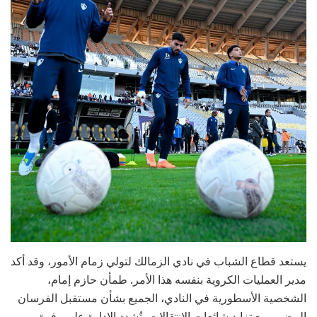
يستعد قطاع الشباب في نادي الزمالك لتولي زمام الأمور، وقد أكد
مدير العمليات الكروية بنفسه هذا الأمر. طمأن حازم إمام،
الشخصية الأسطورية في النادي، الجميع بشأن مستقبل الفرسان
البيض. ومع تزايد شائعات الانتقالات، تُشدد الإدارة على وفرة