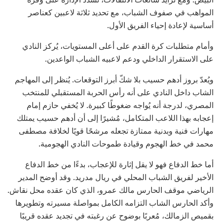
المواهب في صفوف الشباب، مع تحديد ثلاثة لاعبين كعناصر
أساسية لإعادة إحياء الفريق الأول.
وأمام متطلبات كرة القدم على أعلى المستويات، يُركز النادي
على الاستقرار الداخلي ودعم لاعبيه الشباب الواعدين.
ويُعدّ بروز أدهم حسيب بلا شكّ أبرز التوقعات. يُنظر إلى المهاجم
الشاب داخل النادي على أنه رأس الحربة المستقبلي للمنتخب
المصري، لدرجة أنه يُواجه ضغوطًا كبيرة. لا يُخفي حازم إمام
إعجابه بهذا اللاعب المتكامل، مُشيرًا إلى أن أدهم حسيب يمتلك
مهارات فنية وبدنية ممتازة تجعله مرشحًا قويًا لخلافة مصطفى
محمد في خط الهجوم وقيادة طموحات النادي الهجومية.
أما خط الدفاع فهو لا يقل إثارة للإعجاب، بدءًا من خط الدفاع
الأخير لفريق الشباب المحلي في ريال مدريد. وقد أوضح المدير
الرياضي موقف الحارس مالك عمرو، الذي كان عقده محل نقاش.
وأكد الحارس الشاب التزامه الكامل بمواصلة مسيرته وتطويرها
بقميص الزمالك، مُعربًا بوضوح عن رغبته في تجديد عقده قريبًا