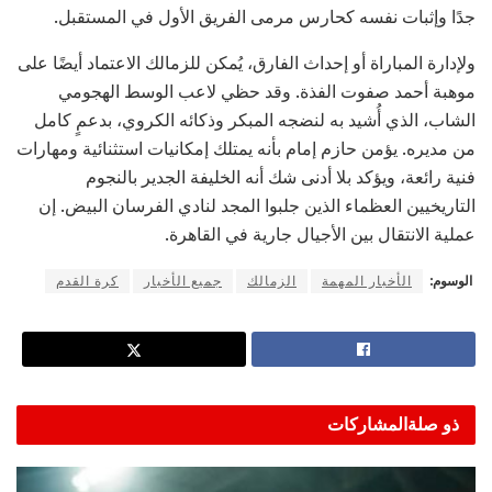
جدًا وإثبات نفسه كحارس مرمى الفريق الأول في المستقبل.
ولإدارة المباراة أو إحداث الفارق، يُمكن للزمالك الاعتماد أيضًا على
موهبة أحمد صفوت الفذة. وقد حظي لاعب الوسط الهجومي
الشاب، الذي أُشيد به لنضجه المبكر وذكائه الكروي، بدعمٍ كامل
من مديره. يؤمن حازم إمام بأنه يمتلك إمكانيات استثنائية ومهارات
فنية رائعة، ويؤكد بلا أدنى شك أنه الخليفة الجدير بالنجوم
التاريخيين العظماء الذين جلبوا المجد لنادي الفرسان البيض. إن
عملية الانتقال بين الأجيال جارية في القاهرة.
الوسوم:
الأخبار المهمة
الزمالك
جميع الأخبار
كرة القدم
ذو صلة
المشاركات