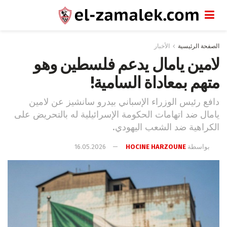
الصفحة الرئيسية
الأخبار
لامين يامال يدعم فلسطين وهو
متهم بمعاداة السامية!
دافع رئيس الوزراء الإسباني بيدرو سانشيز عن لامين
يامال ضد اتهامات الحكومة الإسرائيلية له بالتحريض على
الكراهية ضد الشعب اليهودي.
بواسطة
HOCINE HARZOUNE
16.05.2026