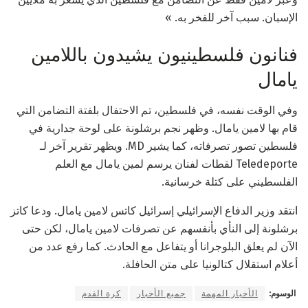
الإسبان. سبب آخر للفخر به. »
فنانون فلسطينيون يشيدون باللامين
يامال
وفي الوقت نفسه، في فلسطين، تم الاحتفال بلفتة التضامن التي
قام بها لامين يامال. وظهر نجم برشلونة على لوحة جدارية في
فلسطين تصور تصرفاته، كما يشير MD. ويظهر تقرير آخر لـ
Teledeporte لقطات لفنان يرسم لمين يامال مع العلم
الفلسطيني على كتلة خرسانية.
انتقد وزير الدفاع الإسرائيلي إسرائيل كاتس لامين يامال. ودعا كاتز
برشلونة إلى النأي بأنفسهم عن تصرفات لامين يامال، لكن حتى
الآن لم يعلق البلوجرانا أو يتفاعل مع الحادث. كما رفع عدد من
أعلام استقلال كتالونيا على متن الحافلة.
الوسوم:
الأخبار المهمة
جميع الأخبار
كرة القدم