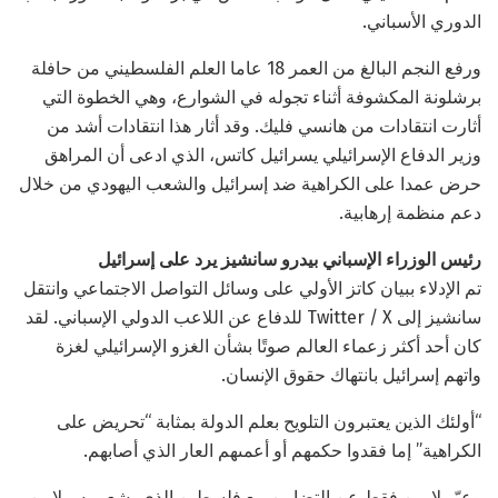
الدوري الأسباني.
ورفع النجم البالغ من العمر 18 عاما العلم الفلسطيني من حافلة
برشلونة المكشوفة أثناء تجوله في الشوارع، وهي الخطوة التي
أثارت انتقادات من هانسي فليك. وقد أثار هذا انتقادات أشد من
وزير الدفاع الإسرائيلي يسرائيل كاتس، الذي ادعى أن المراهق
حرض عمدا على الكراهية ضد إسرائيل والشعب اليهودي من خلال
دعم منظمة إرهابية.
رئيس الوزراء الإسباني بيدرو سانشيز يرد على إسرائيل
تم الإدلاء ببيان كاتز الأولي على وسائل التواصل الاجتماعي وانتقل
سانشيز إلى Twitter / X للدفاع عن اللاعب الدولي الإسباني. لقد
كان أحد أكثر زعماء العالم صوتًا بشأن الغزو الإسرائيلي لغزة
واتهم إسرائيل بانتهاك حقوق الإنسان.
“أولئك الذين يعتبرون التلويح بعلم الدولة بمثابة “تحريض على
الكراهية” إما فقدوا حكمهم أو أعمىهم العار الذي أصابهم.
وعبّر لامين فقط عن التضامن مع فلسطين الذي يشعر به ملايين