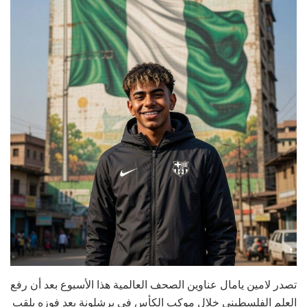
تصدر لامين يامال عناوين الصحف العالمية هذا الأسبوع بعد أن رفع
العلم الفلسطيني خلال موكب الكأس في برشلونة بعد فوزه بلقب