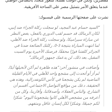
مُقصّرين، ولكن في الوقت نفسه، شعور متجدد بالتضامن الوطني
عندما يتعلق الأمر بتمثيل مصر على الساحة الأفريقية.
نشرت على صفحتها الرسمية على فيسبوك:
“السيد حسام عبد المجيد، لو سجلت ركلة الجزاء ضد إنبي،
لكان الزمالك قد حسم لقب الدوري بالفعل، بغض النظر
عن مباراة سيراميكا. ولو سجلت ركلة الجزاء ضد الأهلي،
لما انتهت المباراة بنتيجة 3-0. ركلتك الضائعة ضدنا في
الجزائر كلفتنا فوزًا محققًا. فرصتك الأخيرة يوم السبت
المقبل. بعد ذلك، لن يدعمك جمهور الزمالك.”
وأضافت في منشور آخر: “هذه ظاهرة لم أكن لأتخيلها أبدًا.
لم أرَ أو أتحدث إلى مشجع واحد للأهلي في الأيام القليلة
الماضية لم يكن يشجعنا في كأس الكونفدرالية، وهذه هي
الحقيقة. دعك من مواقع التواصل الاجتماعي. أقسم أن
الشارع، والناس العقلاء، وأصدقائنا، وأقاربنا، وكل من
أعرفه من مشجعي الأهلي كانوا يشجعوننا اليوم.” شكرًا
لكم جميعًا، وشكرًا لكل إنسان عاقل ومتفهم.