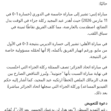
حاليًا:
مباراة إنبي: تشير إلى مباراة حاسمة في الدوري (خسارة 1-0 في
11 مارس 2026) حيث أهدر عبد المجيد ركلة جزاء في الوقت بدل
الضائع، اصطدمت بالعارضة، مما كلف الفريق نقاطًا ثمينة في
سباق اللقب.
في مباراة الأهلي: تشير إلى خسارة الديربي بنتيجة 3-0 في الأول
من مايو. ورغم انهيار الفريق بأكمله، إلا أنها تُحمّله مسؤولية خاصة
عن النتيجة.
في مباراة اتحاد الجزائر: تصف الممثلة ركلة الجزاء التي احتُسبت
في نهاية مباراة السبت بأنها “جنونية”. وتُبرز التناقض الصارخ بين
هدف الزمالك الملغي (لخطأ ارتكبه عبد المجيد، كما أشار إليه حكم
الفيديو المساعد) وركلة الجزاء التي سجلها اتحاد الجزائر مباشرةً
بعد ذلك.
دعوة للتعويض
رغم التهديد المبطن (“بعد هذا، لن يدعمك الجمهور بعد الآن”)، تُقدّم