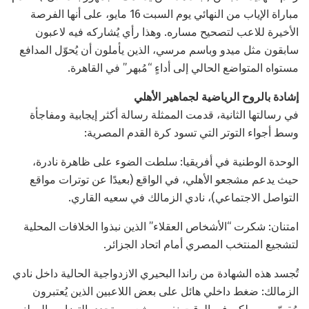
مباراة الإياب من النهائي يوم السبت 16 مايو، على أنها الفرصة
الأخيرة للاعب لتصحيح مساره. وهذا رأي يُشاركه فيه لاعبون
سابقون مثل ميدو وباسم مرسي، الذين يأملون أن يُحوّل المدافع
مستواه المتواضع الحالي إلى أداءٍ “مُبهر” في القاهرة.
إشادة بالروح الرياضية لجماهير الأهلي
في رسالتها الثانية، قدمت الممثلة رسالة أكثر إيجابية ومفاجأة
وسط أجواء التوتر التي تسود كرة القدم المصرية:
الوحدة الوطنية في أفريقيا: سلطت الضوء على ظاهرة نادرة،
حيث يدعم مشجعو الأهلي، في الواقع (بعيدًا عن توترات مواقع
التواصل الاجتماعي)، نادي الزمالك في سعيه القاري.
امتنان: شكرت “الأشخاص العقلاء” الذين نبذوا الخلافات المحلية
لتشجيع المنتخب المصري أمام اتحاد الجزائر.
تُجسد هذه الشهادة من راندا البحيري الازدواجية الحالية داخل نادي
الزمالك: ضغط داخلي هائل على بعض اللاعبين الذين يُعتبرون