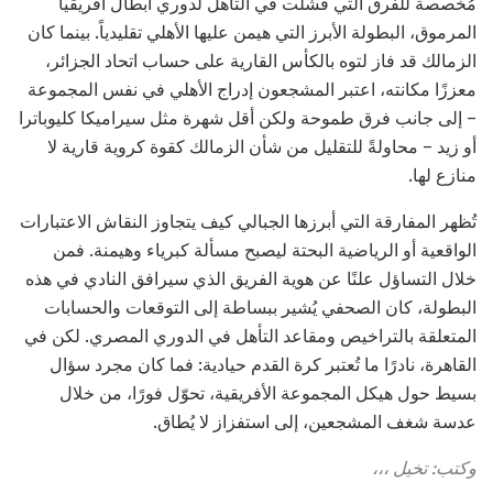
مُخصصة للفرق التي فشلت في التأهل لدوري أبطال أفريقيا
المرموق، البطولة الأبرز التي هيمن عليها الأهلي تقليدياً. بينما كان
الزمالك قد فاز لتوه بالكأس القارية على حساب اتحاد الجزائر،
معززًا مكانته، اعتبر المشجعون إدراج الأهلي في نفس المجموعة
– إلى جانب فرق طموحة ولكن أقل شهرة مثل سيراميكا كليوباترا
أو زيد – محاولةً للتقليل من شأن الزمالك كقوة كروية قارية لا
منازع لها.
تُظهر المفارقة التي أبرزها الجبالي كيف يتجاوز النقاش الاعتبارات
الواقعية أو الرياضية البحتة ليصبح مسألة كبرياء وهيمنة. فمن
خلال التساؤل علنًا عن هوية الفريق الذي سيرافق النادي في هذه
البطولة، كان الصحفي يُشير ببساطة إلى التوقعات والحسابات
المتعلقة بالتراخيص ومقاعد التأهل في الدوري المصري. لكن في
القاهرة، نادرًا ما تُعتبر كرة القدم حيادية: فما كان مجرد سؤال
بسيط حول هيكل المجموعة الأفريقية، تحوّل فورًا، من خلال
عدسة شغف المشجعين، إلى استفزاز لا يُطاق.
وكتب: تخيل ،،،