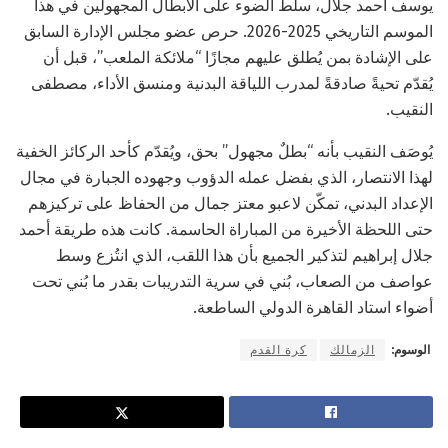
يوسف أحمد جلال، سلّط الضوء على الأبطال المجهولين في هذا
الموسم التاريخي 2025-2026. حرص عضو مجلس الإدارة السابق
على الإشادة بمن يُطلق عليهم مجازًا “ملائكة الملعب”، قبل أن
يُقدّم تحيةً صادقةً لمدرب اللياقة البدنية ومنسق الأداء، مصطفى
النقيب.
يُوصَف النقيب بأنه “بطلٌ مجهول” بحق، ويُقدّم كأحد الركائز الخفية
لهذا الانتصار، الذي بفضل عمله الدؤوب وجهوده الجبارة في مجال
الإعداد البدني، تمكّن لاعبو معتز جمال من الحفاظ على تركيزهم
حتى اللحظة الأخيرة من المباراة الحاسمة. كانت هذه طريقة أحمد
جلال إبراهيم لتذكير الجميع بأن هذا اللقب، الذي انتُزع وسط
عواصف من الصعاب، بُني في سرية التدريبات بقدر ما بُني تحت
أضواء استاد القاهرة الدولي الساطعة.
الوسوم:
الزمالك
كرة القدم