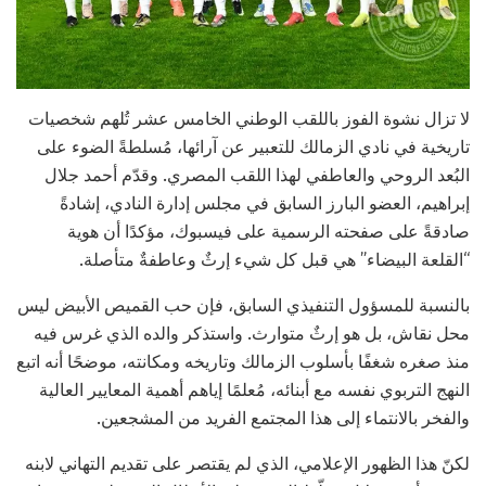
لا تزال نشوة الفوز باللقب الوطني الخامس عشر تُلهم شخصيات
تاريخية في نادي الزمالك للتعبير عن آرائها، مُسلطةً الضوء على
البُعد الروحي والعاطفي لهذا اللقب المصري. وقدّم أحمد جلال
إبراهيم، العضو البارز السابق في مجلس إدارة النادي، إشادةً
صادقةً على صفحته الرسمية على فيسبوك، مؤكدًا أن هوية
“القلعة البيضاء” هي قبل كل شيء إرثٌ وعاطفةٌ متأصلة.
بالنسبة للمسؤول التنفيذي السابق، فإن حب القميص الأبيض ليس
محل نقاش، بل هو إرثٌ متوارث. واستذكر والده الذي غرس فيه
منذ صغره شغفًا بأسلوب الزمالك وتاريخه ومكانته، موضحًا أنه اتبع
النهج التربوي نفسه مع أبنائه، مُعلمًا إياهم أهمية المعايير العالية
والفخر بالانتماء إلى هذا المجتمع الفريد من المشجعين.
لكنّ هذا الظهور الإعلامي، الذي لم يقتصر على تقديم التهاني لابنه