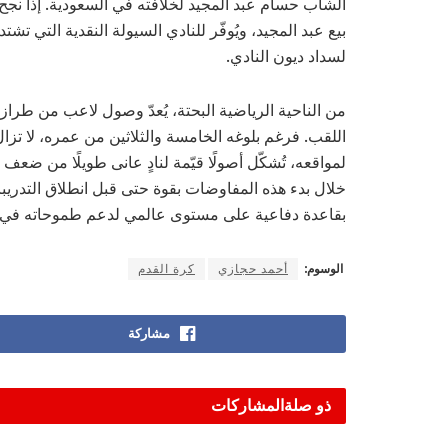
الشاب حسام عبد المجيد لخلافته في السعودية. إذا نجح ن
بيع عبد المجيد، ويُوفّر للنادي السيولة النقدية التي تش
لسداد ديون النادي.
من الناحية الرياضية البحتة، يُعدّ وصول لاعب من طر
اللقب. فرغم بلوغه الخامسة والثلاثين من عمره، لا تزال
لمواقعه، تُشكّل أصولًا قيّمة لنادٍ عانى طويلًا من 
خلال بدء هذه المفاوضات بقوة حتى قبل انطلاق التدريب
بقاعدة دفاعية على مستوى عالمي لدعم طموحاته في الفو
الوسوم:
أحمد حجازي
كرة القدم
مشاركة
ذو صلة
المشاركات