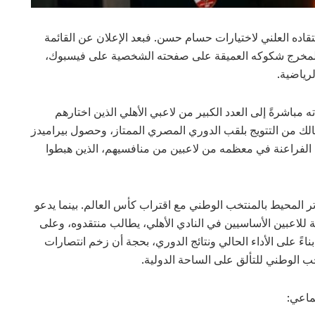
نتقاده العلني لاختيارات حسام حسن. فبعد الإعلان عن القائمة
لفراعنة لكأس العالم 2026، لم يُخفِ المخرج شكوكه العميقة على صفحته الشخصية على فيسبوك،
رياضية.
ه مباشرةً إلى العدد الكبير من لاعبي الأهلي الذين اختارهم
لك من التتويج بلقب الدوري المصري الممتاز، وحصول بيراميدز
 الفراعنة في معظمه من لاعبين من منافسيهم، الذين هبطوا
تر المحيط بالمنتخب الوطني مع اقتراب كأس العالم. بينما يدعو
 للاعبين الأساسيين في النادي الأهلي، يطالب منتقدوه، وعلى
ءً على الأداء الحالي ونتائج الدوري، بحجة أن زخم انتصارات
ب الوطني للتألق على الساحة الدولية.
ماعي: