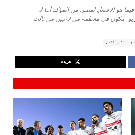
يما هو الأفضل لمصر. من المؤكد أننا لا
يق مُكوّن في معظمه من لاعبين من ثالث
ار
كرة القدم
تغريدة