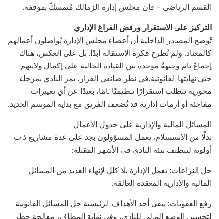
القسم الرياضي – فإن مجلس إدارة الزمالك مُتمسكٌ بموقفه.
التركيز على الاستقرار ورفض الفراغ الإداري
تُوضح المصادر الداخلية أن أعضاء مجلس الإدارة يُواصلون أعمالهم
كالمعتاد. ولم تُطرح فكرة الاستقالة أبدًا. بل على العكس، هناك
إجماعٌ تام وجبهةٌ موحدة بين القيادة الحالية على إكمال ولايتهم
حتى نهايتها القانونية.في نظر صانعي القرار، يمر النادي بمرحلة
محورية تتطلب استقرارًا تنظيميًا تامًا، بعيدًا عن أي تغييرات
مفاجئة أو أزمات إدارية قد تُضعف الفريق مع بداية الموسم الجديد.
المسائل المالية والإدارية على جدول الأعمال
بدلًا من الاستسلام، يعمل المسؤولون بجد على عدة مشاريع ذات
أولوية لتنظيف بيئة النادي في الأشهر المقبلة:
حل النزاعات: تعمل الإدارة بلا كلل لإنهاء العديد من المسائل
المالية والإدارية المعقدة العالقة.
رفع العقوبات: يبقى أحد الأهداف الرئيسية حل المسائل القانونية
لتحسين الوضع المالي للنادي، وفي نهاية المطاف، معالجة حظر