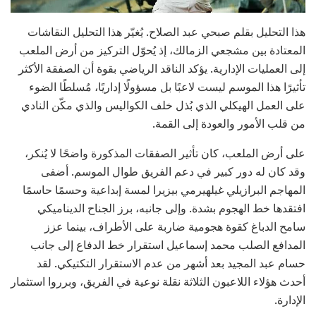
هذا التحليل بقلم صبحي عبد الصلاح. يُغيّر هذا التحليل النقاشات
المعتادة بين مشجعي الزمالك، إذ يُحوّل التركيز من أرض الملعب
إلى العمليات الإدارية. يؤكد الناقد الرياضي بقوة أن الصفقة الأكثر
تأثيرًا هذا الموسم ليست لاعبًا بل مسؤولًا إداريًا، مُسلطًا الضوء
على العمل الهيكلي الذي بُذل خلف الكواليس والذي مكّن النادي
من قلب الأمور والعودة إلى القمة.
على أرض الملعب، كان تأثير الصفقات المذكورة واضحًا لا يُنكر،
وقد كان له دور كبير في دعم الفريق طوال الموسم. أضفى
المهاجم البرازيلي غيلهيرمي بيزيرا لمسة إبداعية وحسمًا حاسمًا
افتقدها خط الهجوم بشدة. وإلى جانبه، برز الجناح الديناميكي
سامح الدباغ كقوة هجومية ضاربة على الأطراف، بينما عزز
المدافع الصلب محمد إسماعيل استقرار خط الدفاع إلى جانب
حسام عبد المجيد بعد أشهر من عدم الاستقرار التكتيكي. لقد
أحدث هؤلاء اللاعبون الثلاثة نقلة نوعية في الفريق، وبرروا استثمار
الإدارة.