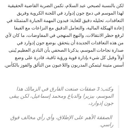
لكن بالنسبة لصبحي عبد السلام، تكمن الضربة القاضية الحقيقية
لهذا الموسم في دمج جون إدوارد في اللجنة الكروية وفريق
التعاقدات. تحليله دقيق للغاية: فبدون المهمة الجبارة المتمثلة في
إعادة الهيكلة المالية، والتعامل الدقيق مع النزاعات مع الفيفا
لرفع حظر الانتقالات، والنهج المنهجي في المفاوضات، ما كان لأي
من هذه التعاقدات الجديدة أن يتحقق. بوضع جون إدوارد في
صدارة نجاحات الموسم، يذكرنا الصحفي بأن النادي العظيم يُبنى
أولاً وقبل كل شيء بإدارة قوية ورؤية ثاقبة، قادرة على وضع
أسس متينة ليتمكن المدربون واللاعبون من التألق والفوز بالكأس.
وكتب: 3 صفقات صنعت الفارق في الزمالك هذا
الموسم، بيزيرا والدباغ ومحمد إسماعيل، لكن يبقى
جون إدوارد،
الصفقة الأهم على الإطلاق، وأي رأي مخالف فوق
راسي.