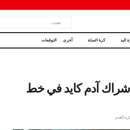
 اليد
كرة السلة
أخرى
التوقعات
إشراك آدم كايد في خط
رة القدم