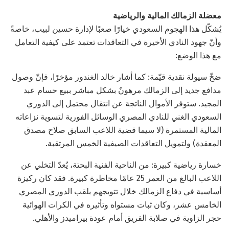
معضلة الزمالك المالية والرياضية
يُشكّل هذا الهجوم السعودي خيارًا صعبًا لإدارة حسين لبيب، خاصةً
وأنّ جهود النادي الأخيرة في التعاقدات تعتمد على كيفية التعامل
مع هذا الوضع:
ضخّ سيولة نقدية قيّمة: كما أشار خالد الغندور مؤخرًا، فإنّ وصول
مدافع جديد إلى الزمالك مرهونٌ بشكل مباشر ببيع حسام عبد
المجيد. ستوفر الأموال الناتجة عن انتقال محتمل إلى الدوري
السعودي الغني للنادي المصري الوسائل الفورية لتسوية نزاعاته
المالية المستمرة (لا سيما قضية اللاعب السابق صلاح مصدق
المعقدة) ولتمويل التعاقدات الصيفية الخمس المرتقبة.
خسارة رياضية كبيرة: من الناحية الفنية البحتة، يُعدّ التخلي عن
اللاعب البالغ من العمر 25 عامًا مخاطرة كبيرة. فقد كان ركيزة
أساسية في دفاع الزمالك خلال تتويجهم بلقب الدوري المصري
الخامس عشر، وكان ثبات مستواه وتأثيره في الكرات الهوائية
حجر الزاوية في صلابة الفريق أمام عودة بيراميدز والأهلي.