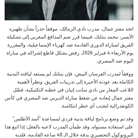
اتخذ معتز جمال، مدرب نادي الزمالك، موقفاً حذراً بشأن ظهيره
الأيسر، محمد بنتايك. فبينما قرر ضم المدافع المغربي إلى تشكيلة
الفريق لمباراة الدوري القادمة ضد كهرباء الإسماعيلية، والمقررة
يوم الأربعاء 4 فبراير 2026، رفض بشكل قاطع إشراكه في مباراة
اليوم ضد المصري.
ووفقاً لمدرب الفرسان البيض، فإن بنتايك لم يستعد لياقته البدنية
الكاملة بعد عودته الأخيرة إلى تدريبات الفريق. ونظراً لأهمية
اللاعب المعار من نادي سانت إتيان في خطته التكتيكية، فضّل
معتز جمال إبعاده عن ضغط مباراة الديربي ضد المصري في كأس
الكونفدرالية لتجنب أي خطر انتكاسة.
وقد تم وضع برنامج لياقة بدنية فردي لمساعدة “أسد الأطلس”
على استعادة مستواه. وقد طمأن المدرب لاعبه بالفعل: إذا اتبع هذا
البروتوكول التحضيري بدقة خلال الـ 48 ساعة القادمة، فلديه