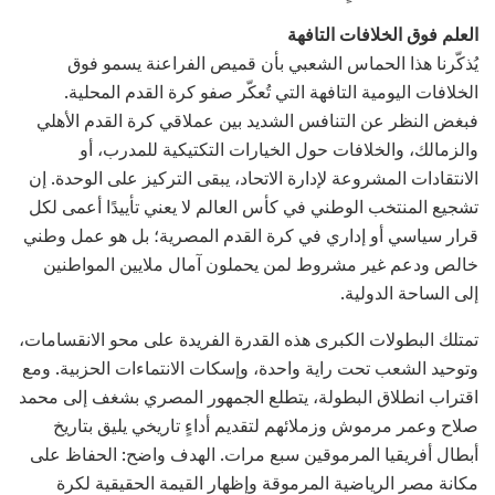
العلم فوق الخلافات التافهة
يُذكّرنا هذا الحماس الشعبي بأن قميص الفراعنة يسمو فوق
الخلافات اليومية التافهة التي تُعكّر صفو كرة القدم المحلية.
فبغض النظر عن التنافس الشديد بين عملاقي كرة القدم الأهلي
والزمالك، والخلافات حول الخيارات التكتيكية للمدرب، أو
الانتقادات المشروعة لإدارة الاتحاد، يبقى التركيز على الوحدة. إن
تشجيع المنتخب الوطني في كأس العالم لا يعني تأييدًا أعمى لكل
قرار سياسي أو إداري في كرة القدم المصرية؛ بل هو عمل وطني
خالص ودعم غير مشروط لمن يحملون آمال ملايين المواطنين
إلى الساحة الدولية.
تمتلك البطولات الكبرى هذه القدرة الفريدة على محو الانقسامات،
وتوحيد الشعب تحت راية واحدة، وإسكات الانتماءات الحزبية. ومع
اقتراب انطلاق البطولة، يتطلع الجمهور المصري بشغف إلى محمد
صلاح وعمر مرموش وزملائهم لتقديم أداءٍ تاريخي يليق بتاريخ
أبطال أفريقيا المرموقين سبع مرات. الهدف واضح: الحفاظ على
مكانة مصر الرياضية المرموقة وإظهار القيمة الحقيقية لكرة