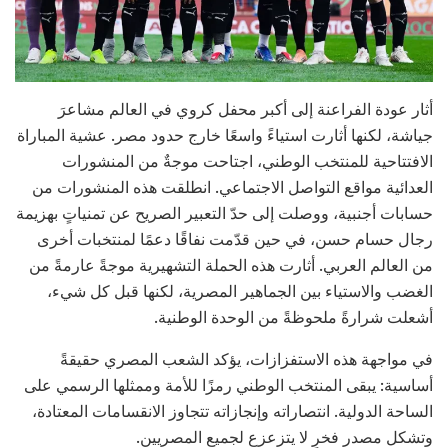
أثار عودة الفراعنة إلى أكبر محفل كروي في العالم مشاعرَ
جياشة، لكنها أثارت استياءً واسعًا خارج حدود مصر. عشية المباراة
الافتتاحية للمنتخب الوطني، اجتاحت موجةٌ من المنشورات
العدائية مواقع التواصل الاجتماعي. انطلقت هذه المنشورات من
حسابات أجنبية، ووصلت إلى حدّ التعبير الصريح عن تمنياتٍ بهزيمة
رجال حسام حسن، في حين قدّمت نفاقًا دعمًا لمنتخبات أخرى
من العالم العربي. أثارت هذه الحملة التشهيرية موجةً عارمةً من
الغضب والاستياء بين الجماهير المصرية، لكنها قبل كل شيء،
أشعلت شرارةً ملحوظةً من الوحدة الوطنية.
في مواجهة هذه الاستفزازات، يؤكد الشعب المصري حقيقةً
أساسية: يبقى المنتخب الوطني رمزًا للأمة وممثلها الرسمي على
الساحة الدولية. انتصاراته وإنجازاته تتجاوز الانقسامات المعتادة،
وتشكل مصدر فخرٍ لا يتزعزع لجميع المصريين.